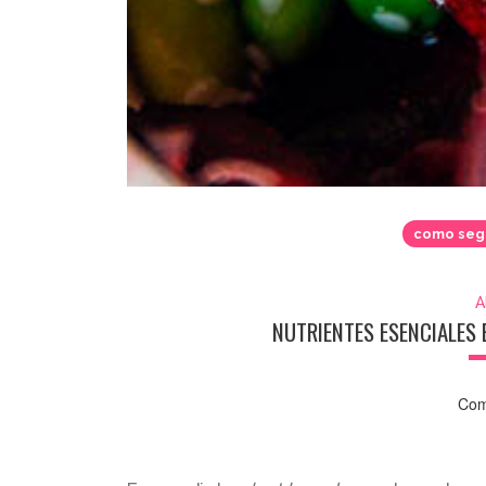
como segu
A
NUTRIENTES ESENCIALES 
Com