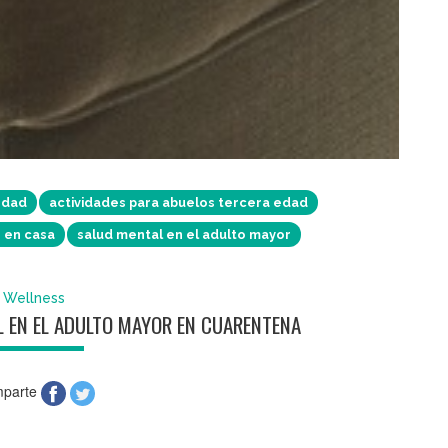
edad
actividades para abuelos tercera edad
 en casa
salud mental en el adulto mayor
Wellness
L EN EL ADULTO MAYOR EN CUARENTENA
parte