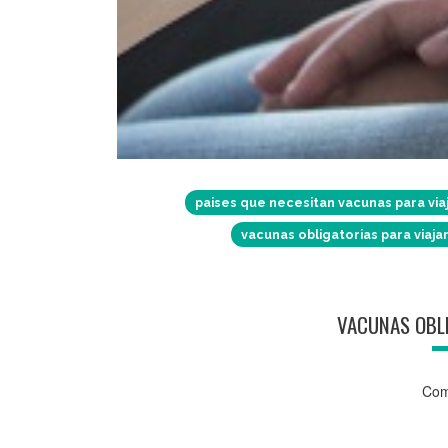
paises que necesitan vacunas para via
vacunas obligatorias para viaja
VACUNAS OBLI
Com